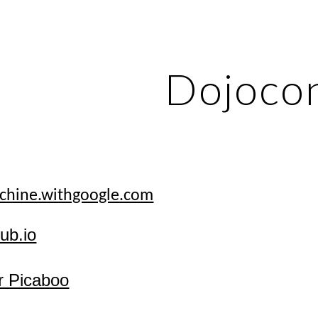
ip to main content
Skip to navigat
Dojoco
chine.withgoogle.com
hub.io
r Picaboo