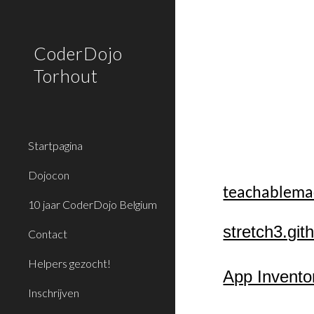
Sk
CoderDojo
Torhout
Startpagina
Dojocon
teachablema
10 jaar CoderDojo Belgium
stretch3.git
Contact
Helpers gezocht!
App Invento
Inschrijven