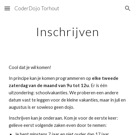
CoderDojo Torhout
Skip to main content
Skip to navigation
Inschrijven
Cool dat je wil komen!
In principe kan je komen programmeren op
elke tweede
zaterdag van de maand van 9u tot 12u
. Er is één
uitzondering: schoolvakanties. We proberen een andere
datum vast te leggen voor de kleine vakanties, maar in juli en
augustus is er sowieso geen dojo.
Inschrijven kan je onderaan. Kom je voor de eerste keer:
gelieve eerst volgende zaken even door te nemen:
Je bent minstens 7 jaar en niet ouder dan 17 jaar.